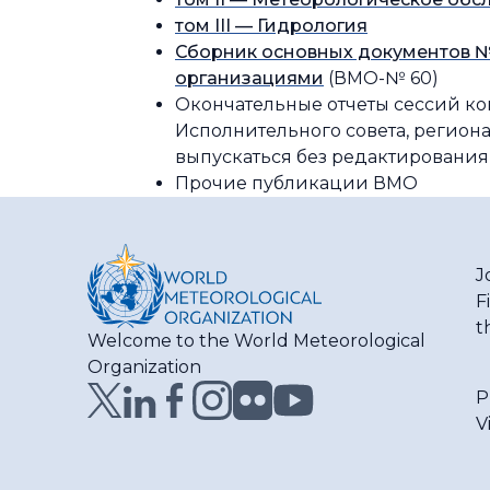
том III — Гидрология
Сборник основных документов №
организациями
(ВМО-№ 60)
Окончательные отчеты сессий ко
Исполнительного совета, регион
выпускаться без редактирования
Прочие публикации ВМО
J
F
t
Welcome to the World Meteorological
Organization
P
V