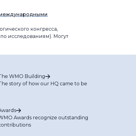
и международными
гического конгресса,
 по исследованиям).
Могут
The WMO Building
The story of how our HQ came to be
Awards
WMO Awards recognize outstanding
contributions