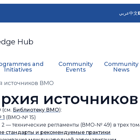
عربي
中文
edge Hub
ogrammes and
Community
Community
Initiatives
Events
News
я источников ВМО
рхия источнико
 (см.
Библиотеку ВМО
):
 1
(ВМО-№ 15)
2 — технические регламенты (ВМО-№ 49) в трех тома
ие стандарты и рекомендуемые практики
служивание международной аэронавигации