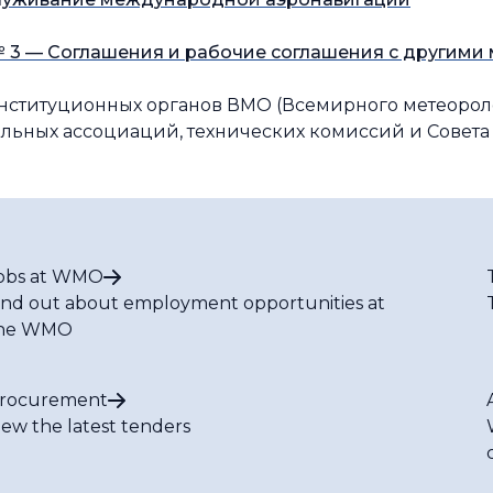
 3 — Соглашения и рабочие соглашения с другим
нституционных органов ВМО (Всемирного метеороло
альных ассоциаций, технических комиссий и Совета
obs at WMO
ind out about employment opportunities at
he WMO
rocurement
iew the latest tenders