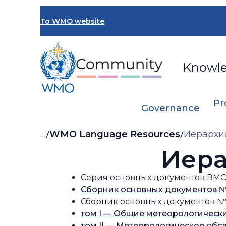
Skip
to
To WMO website
main
content
Knowl
Pr
Governance
Breadcrumb
…
WMO Language Resources
Иерархи
Иера
Серия основных документов ВМО
Сборник основных документов №
Сборник основных документов № 
том I — Общие метеорологическ
том II — Метеорологическое об