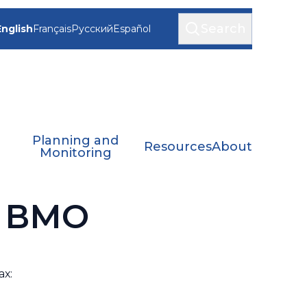
Search
English
Français
Русский
Español
Planning and
Resources
About
Monitoring
в ВМО
х: