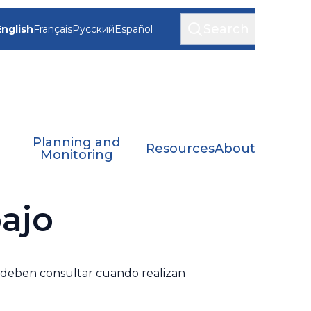
Search
English
Français
Русский
Español
Planning and
Resources
About
Monitoring
bajo
M deben consultar cuando realizan