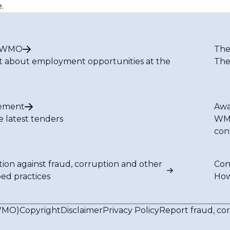
.
t WMO
The
t about employment opportunities at the
The
ement
Awa
e latest tenders
WMO
con
tion against fraud, corruption and other
Con
bed practices
How
(WMO)
Copyright
Disclaimer
Privacy Policy
Report fraud, co