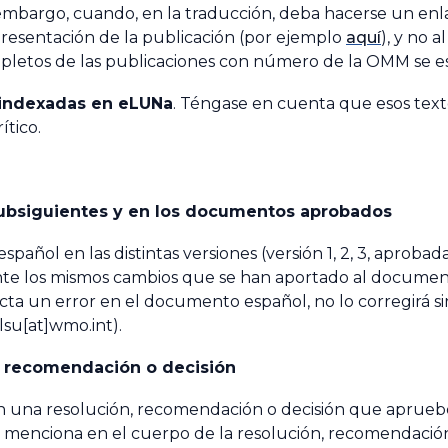
 embargo, cuando, en la traducción, deba hacerse un enl
e presentación de la publicación (por ejemplo
aquí
), y no 
pletos
de las publicaciones con número de la OMM se es
 indexadas en eLUNa
. Téngase en cuenta que esos texto
ítico.
 subsiguientes y en los documentos aprobados
pañol en las distintas versiones (versión 1, 2, 3, aprob
te los mismos cambios que se han aportado al document
tecta un error en el documento español, no lo corregirá 
lsu[at]wmo.int).
, recomendación o decisión
en una resolución, recomendación o decisión que aprueb
a menciona en el cuerpo de la resolución, recomendación