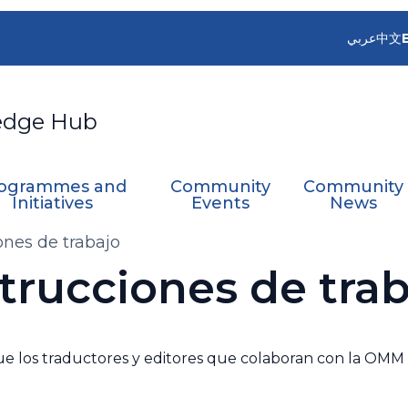
عربي
中文
edge Hub
ogrammes and
Community
Community
Initiatives
Events
News
ones de trabajo
trucciones de tra
 que los traductores y editores que colaboran con la OM