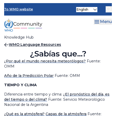
Skip
Select
to
To WMO website
your
main
language
content
Menu
Knowledge Hub
Breadcrumb
WMO Language Resources
¿Sabías que...?
¿Por qué el mundo necesita meteorólogos?
Fuente:
OMM
Año de la Predicción Polar
Fuente: OMM
TIEMPO Y CLIMA
Diferencia entre tiempo y clima:
¿El pronóstico del día, es
del tiempo o del clima?
Fuente: Servicio Meteorológico
Nacional de la Argentina
¿Qué es la atmósfera?
Capas de la atmósfera
Fuente: